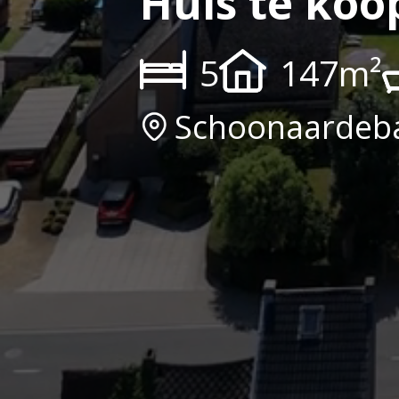
Huis te koo
5
147m²
Schoonaardeba