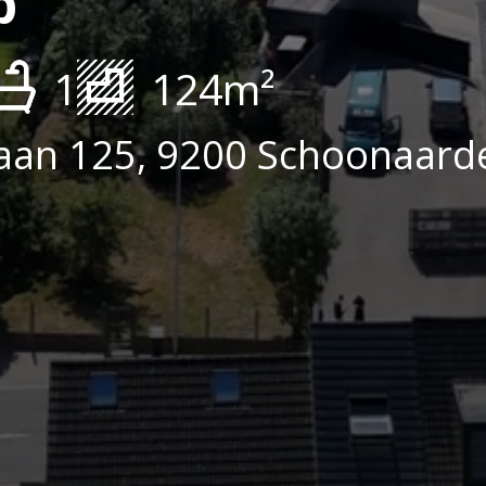
p
1
124m²
an 125, 9200 Schoonaard