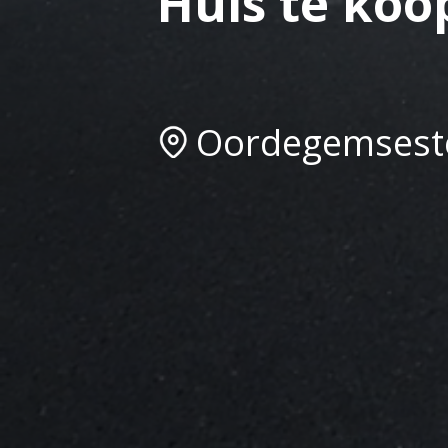
Huis te koo
Oordegemseste