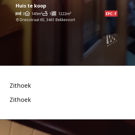
Huis te koop
3
145m²
1
1222m²
EPC: F
Driesstraat 65, 3461 Bekkevoort
Zithoek
Zithoek