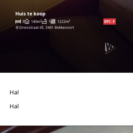
Huis te koop
3
145m²
1
1222m²
EPC: F
Driesstraat 65, 3461 Bekkevoort
Hal
Hal