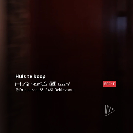
Huis te koop
3
145m²
1
1222m²
EPC: F
Driesstraat 65, 3461 Bekkevoort