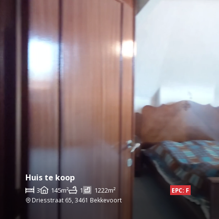
Huis te koop
3
145m²
1
1222m²
EPC: F
Driesstraat 65, 3461 Bekkevoort