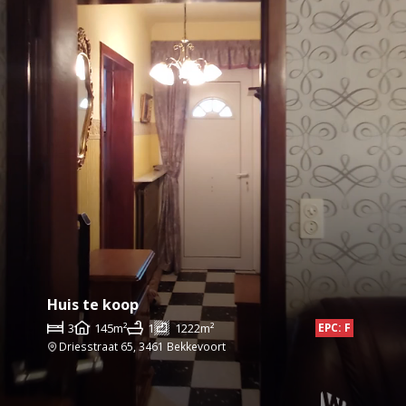
Huis te koop
3
145m²
1
1222m²
EPC: F
Driesstraat 65, 3461 Bekkevoort