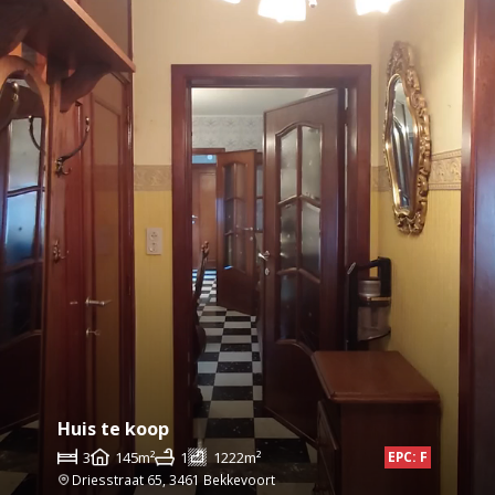
Huis te koop
3
145m²
1
1222m²
EPC: F
Driesstraat 65, 3461 Bekkevoort