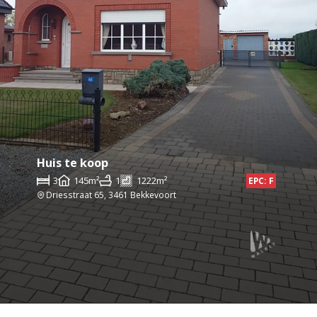
Huis te koop
3
145m²
1
1222m²
EPC: F
Driesstraat 65, 3461 Bekkevoort