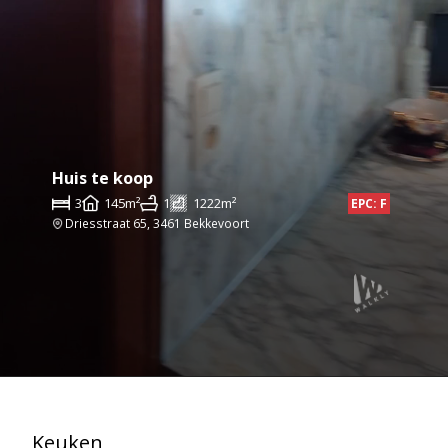
Huis te koop
3
145m²
1
1222m²
EPC: F
Driesstraat 65, 3461 Bekkevoort
Keuken