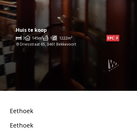
Huis te koop
3
145m²
1
1222m²
EPC: F
Driesstraat 65, 3461 Bekkevoort
Eethoek
Eethoek