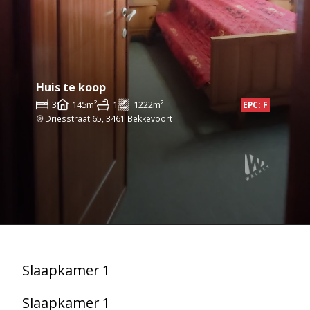
Huis te koop
3
145m²
1
1222m²
EPC: F
Driesstraat 65, 3461 Bekkevoort
Slaapkamer 1
Slaapkamer 1