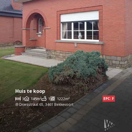
Huis te koop
3
145m²
1
1222m²
EPC: F
Driesstraat 65, 3461 Bekkevoort