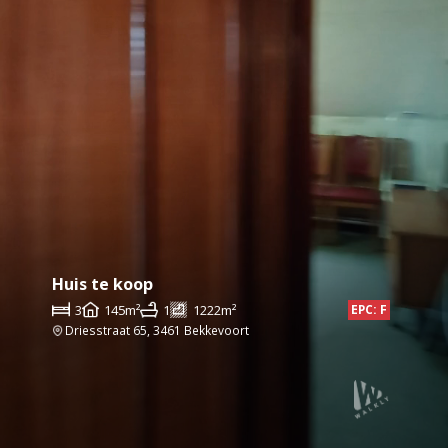
Huis te koop
3
145m²
1
1222m²
EPC: F
Driesstraat 65, 3461 Bekkevoort