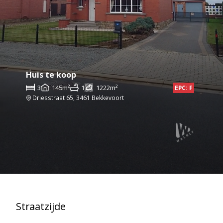
Huis te koop
3
145m²
1
1222m²
EPC: F
Driesstraat 65, 3461 Bekkevoort
Straatzijde