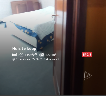
Huis te koop
3
145m²
1
1222m²
EPC: F
Driesstraat 65, 3461 Bekkevoort