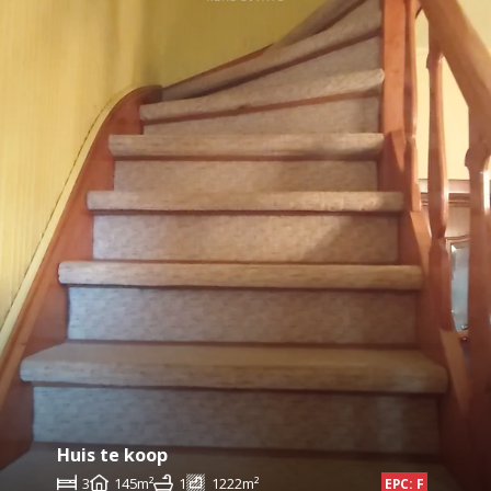
Huis te koop
3
145m²
1
1222m²
EPC: F