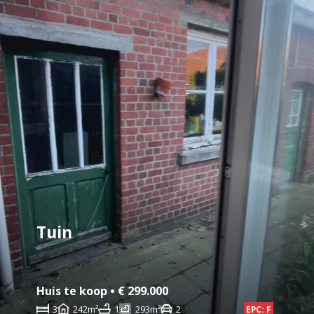
Tuin
Huis te koop • € 299.000
3
242m²
1
293m²
2
EPC: F