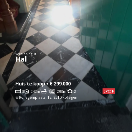
Verdieping: 0
Hal
Huis te koop • € 299.000
3
242m²
1
293m²
2
EPC: F
Rollegemplaats, 12, 8510 Rollegem