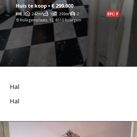
Huis te koop • € 299.000
3
242m²
1
293m²
2
EPC: F
Rollegemplaats, 12, 8510 Rollegem
Hal
Hal