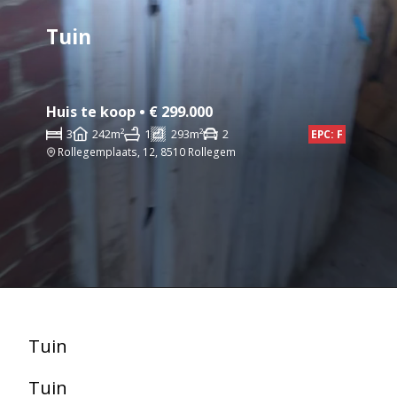
Tuin
Huis te koop • € 299.000
3
242m²
1
293m²
2
EPC: F
Rollegemplaats, 12, 8510 Rollegem
Tuin
Tuin