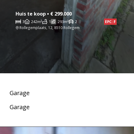
Huis te koop • € 299.000
3
242m²
1
293m²
2
EPC: F
Rollegemplaats, 12, 8510 Rollegem
Garage
Garage