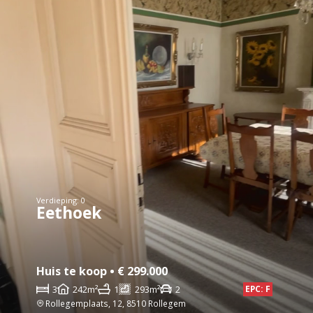
Verdieping: 0
Eethoek
Huis te koop • € 299.000
3
242m²
1
293m²
2
EPC: F
Rollegemplaats, 12, 8510 Rollegem