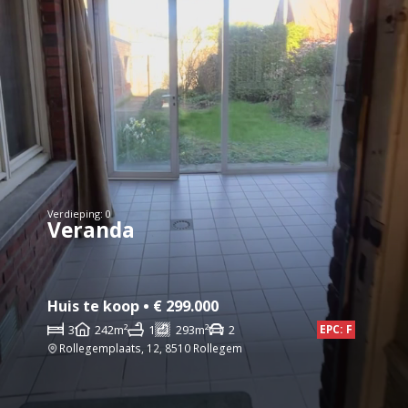
Verdieping: 0
Veranda
Huis te koop • € 299.000
3
242m²
1
293m²
2
EPC: F
Rollegemplaats, 12, 8510 Rollegem