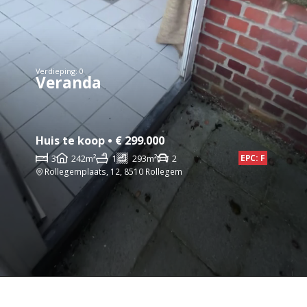
Verdieping: 0
Veranda
Huis te koop • € 299.000
3
242m²
1
293m²
2
EPC: F
Rollegemplaats, 12, 8510 Rollegem