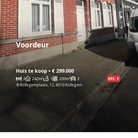
Voordeur
Huis te koop • € 299.000
3
242m²
1
293m²
2
EPC: F
Rollegemplaats, 12, 8510 Rollegem