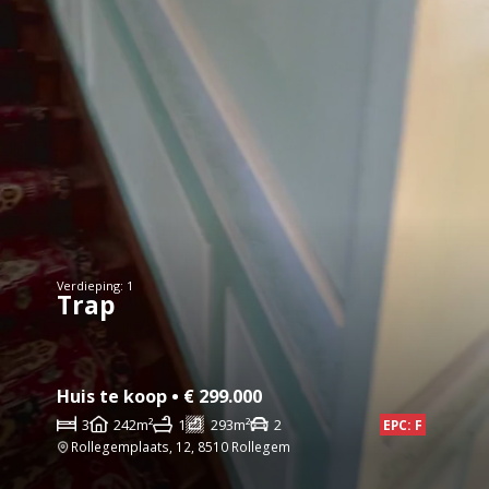
Verdieping: 1
Trap
Huis te koop • € 299.000
3
242m²
1
293m²
2
EPC: F
Rollegemplaats, 12, 8510 Rollegem