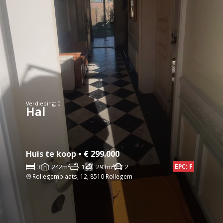
Verdieping: 0
Hal
Huis te koop • € 299.000
3
242m²
1
293m²
2
EPC: F
Rollegemplaats, 12, 8510 Rollegem