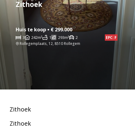
Zithoek
Huis te koop • € 299.000
3
242m²
1
293m²
2
EPC: F
Rollegemplaats, 12, 8510 Rollegem
Zithoek
Zithoek