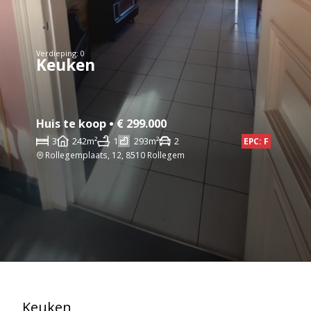
Verdieping: 0
Keuken
Huis te koop • € 299.000
3
242m²
1
293m²
2
EPC: F
Rollegemplaats, 12, 8510 Rollegem
Keuken