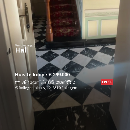
Verdieping: 0
Hal
Huis te koop • € 299.000
3
242m²
1
293m²
2
EPC: F
Rollegemplaats, 12, 8510 Rollegem