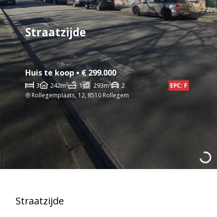
Straatzijde
Huis te koop • € 299.000
3
242m²
1
293m²
2
EPC: F
Rollegemplaats, 12, 8510 Rollegem
Straatzijde