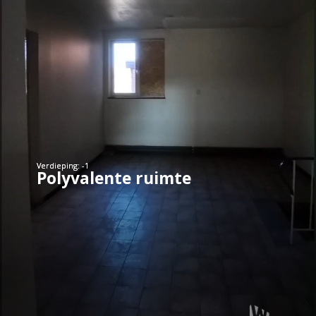
Verdieping: -1
Verdieping: -1
Polyvalente ruimte