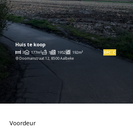
Huis te koop
3
177m²
1
1952
192m²
EPC: C
Doomanstraat 12, 8500 Aalbeke
Voordeur