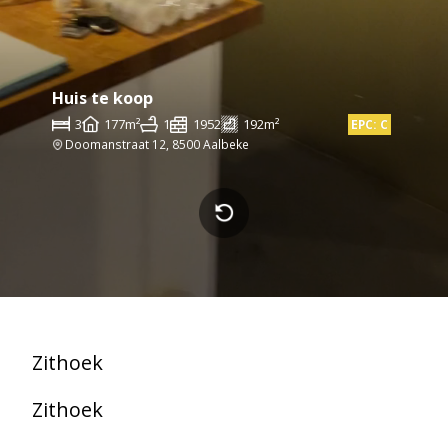
Huis te koop
3
177m²
1
1952
192m²
EPC: C
Doomanstraat 12, 8500 Aalbeke
Zithoek
Zithoek