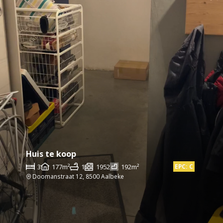
Huis te koop
3
177m²
1
1952
192m²
EPC: C
Doomanstraat 12, 8500 Aalbeke