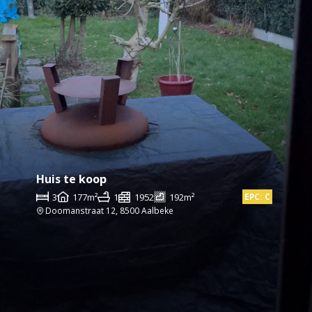
Huis te koop
3
177m²
1
1952
192m²
EPC: C
Doomanstraat 12, 8500 Aalbeke