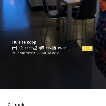
Huis te koop
3
177m²
1
1952
192m²
EPC: C
Doomanstraat 12, 8500 Aalbeke
Zithoek