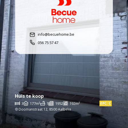
info@becuehome.be
056 75 57 47
Huis te koop
3
177m²
1
1952
192m²
EPC: C
Doomanstraat 12, 8500 Aalbeke