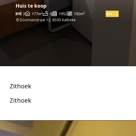
Huis te koop
3
177m²
1
1952
192m²
EPC: C
Doomanstraat 12, 8500 Aalbeke
Zithoek
Zithoek