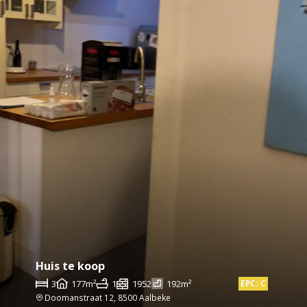
Huis te koop
3
177m²
1
1952
192m²
EPC: C
Doomanstraat 12, 8500 Aalbeke