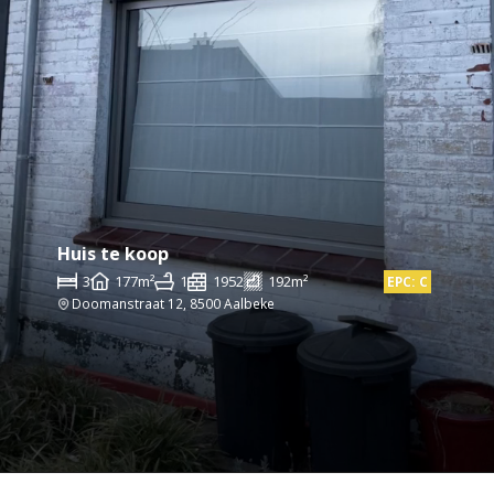
Huis te koop
3
177m²
1
1952
192m²
EPC: C
Doomanstraat 12, 8500 Aalbeke