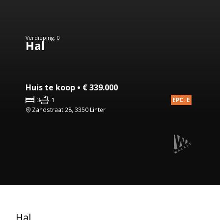
Verdieping: 0
Hal
Huis te koop • € 339.000
3
1
EPC: E
Zandstraat 28, 3350 Linter
Hal