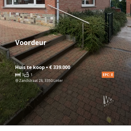
Voordeur
Huis te koop • € 339.000
3
1
EPC: E
Zandstraat 28, 3350 Linter