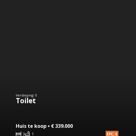
Verdieping: 0
Toilet
Huis te koop • € 339.000
3
1
EPC: E