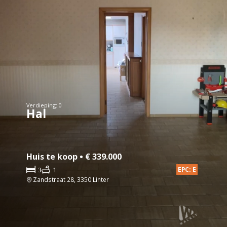
Verdieping: 0
Hal
Huis te koop • € 339.000
3
1
EPC: E
Zandstraat 28, 3350 Linter