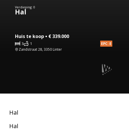
Verdieping: 0
Hal
Huis te koop • € 339.000
3
1
EPC: E
Zandstraat 28, 3350 Linter
Hal
Hal