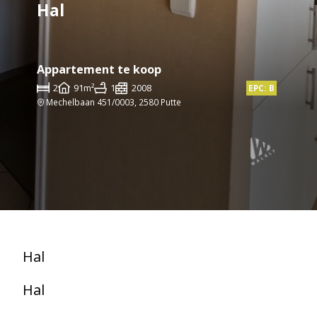
Hal
Appartement te koop
2
91m²
1
2008
EPC: B
Mechelbaan 451/0003, 2580 Putte
Hal
Hal