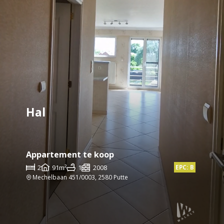
Hal
Appartement te koop
2
91m²
1
2008
EPC: B
Mechelbaan 451/0003, 2580 Putte