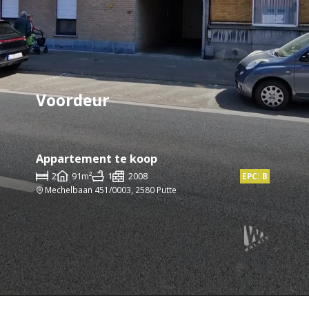
Voordeur
Appartement te koop
2
91m²
1
2008
EPC: B
Mechelbaan 451/0003, 2580 Putte