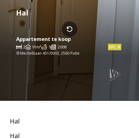
Hal
Appartement te koop
2
91m²
1
2008
EPC: B
Mechelbaan 451/0003, 2580 Putte
Hal
Hal