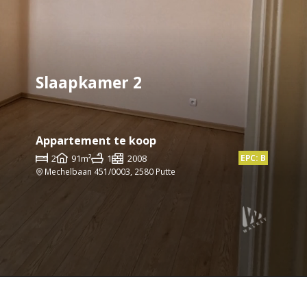
Slaapkamer 2
Appartement te koop
2
91m²
1
2008
EPC: B
Mechelbaan 451/0003, 2580 Putte