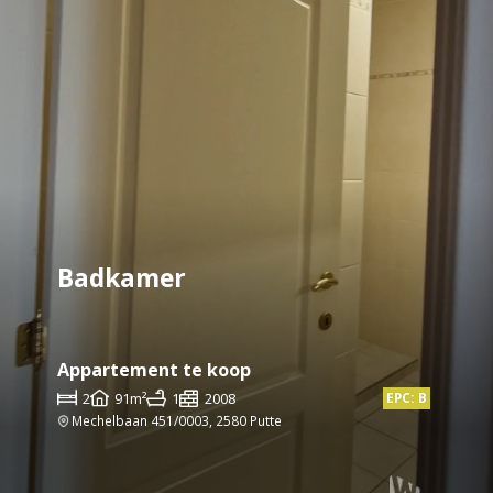
Badkamer
Appartement te koop
2
91m²
1
2008
EPC: B
Mechelbaan 451/0003, 2580 Putte