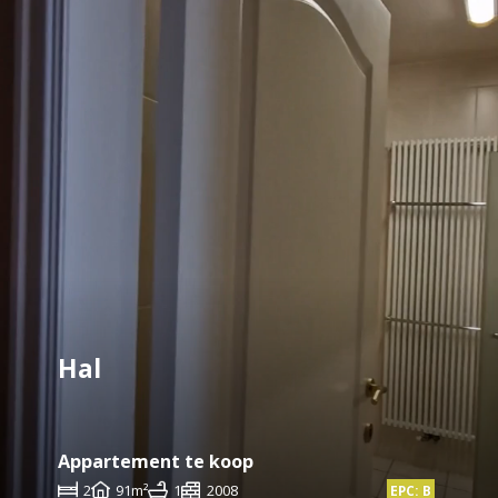
Hal
Appartement te koop
2
91m²
1
2008
EPC: B