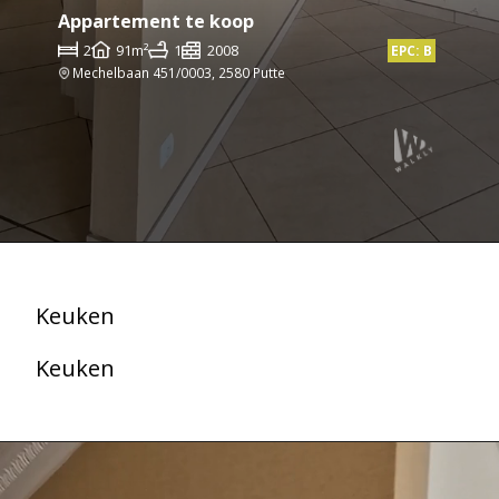
Appartement te koop
2
91m²
1
2008
EPC: B
Mechelbaan 451/0003, 2580 Putte
Keuken
Keuken