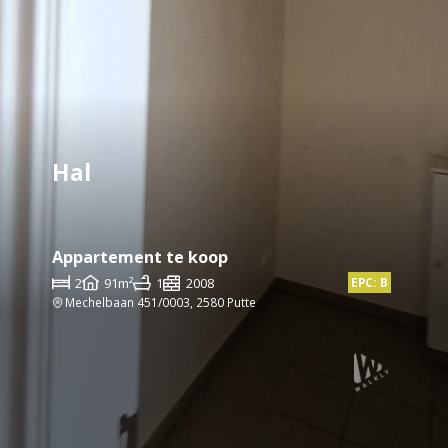
Hal
Appartement te koop
2
91m²
1
2008
EPC: B
Mechelbaan 451/0003, 2580 Putte