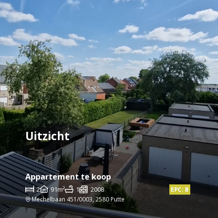
Uitzicht
Appartement te koop
2
91m²
1
2008
EPC: B
Mechelbaan 451/0003, 2580 Putte