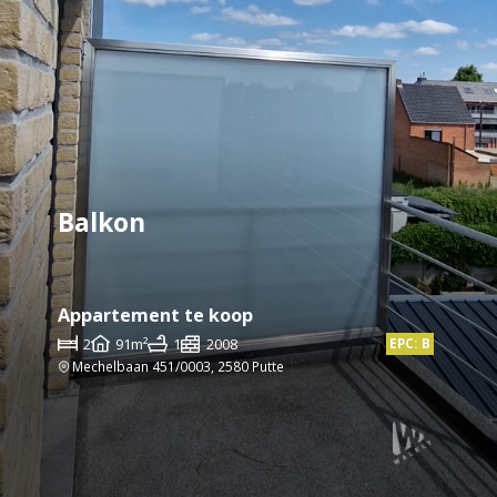
Balkon
Appartement te koop
2
91m²
1
2008
EPC: B
Mechelbaan 451/0003, 2580 Putte