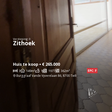
Verdieping: 0
Zithoek
Huis te koop • € 265.000
3
149m²
1
1977
362m²
EPC: F
Burggraaf Vande Vyverelaan 86, 8700 Tielt