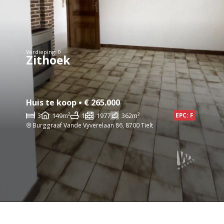
Verdieping: 0
Zithoek
Huis te koop • € 265.000
3
149m²
1
1977
362m²
EPC: F
Burggraaf Vande Vyverelaan 86, 8700 Tielt