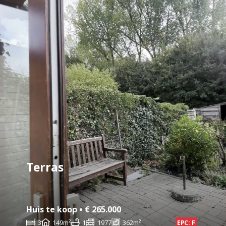
Terras
Huis te koop • € 265.000
3
149m²
1
1977
362m²
EPC: F