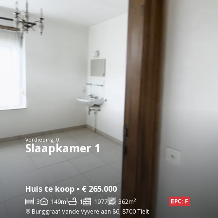
Verdieping: 0
Slaapkamer 1
Huis te koop • € 265.000
3
149m²
1
1977
362m²
EPC: F
Burggraaf Vande Vyverelaan 86, 8700 Tielt