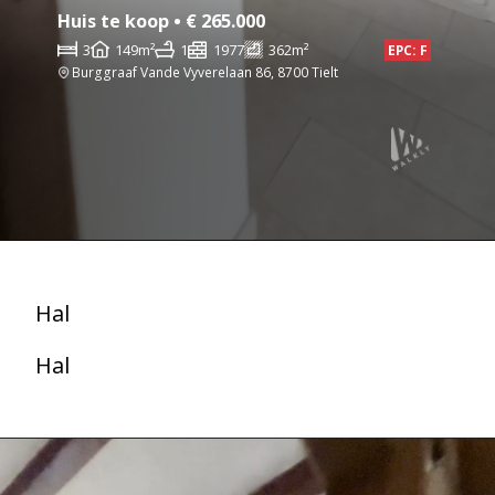
Huis te koop • € 265.000
3
149m²
1
1977
362m²
EPC: F
Burggraaf Vande Vyverelaan 86, 8700 Tielt
Hal
Hal