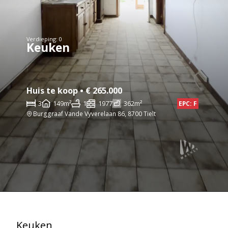
Verdieping: 0
Keuken
Huis te koop • € 265.000
3
149m²
1
1977
362m²
EPC: F
Burggraaf Vande Vyverelaan 86, 8700 Tielt
Keuken