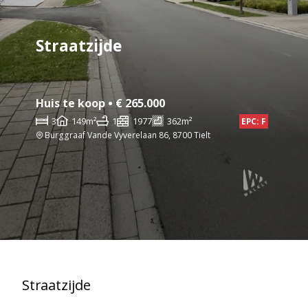
Straatzijde
Huis te koop • € 265.000
3
149m²
1
1977
362m²
EPC: F
Burggraaf Vande Vyverelaan 86, 8700 Tielt
Straatzijde