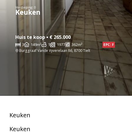
Verdieping: 0
Keuken
Huis te koop • € 265.000
3
149m²
1
1977
362m²
EPC: F
Burggraaf Vande Vyverelaan 86, 8700 Tielt
Keuken
Keuken