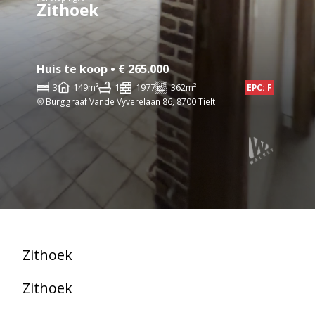
Zithoek
Huis te koop • € 265.000
3
149m²
1
1977
362m²
EPC: F
Burggraaf Vande Vyverelaan 86, 8700 Tielt
Zithoek
Zithoek