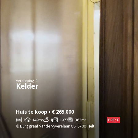
Verdieping: 0
Kelder
Huis te koop • € 265.000
3
149m²
1
1977
362m²
EPC: F
Burggraaf Vande Vyverelaan 86, 8700 Tielt