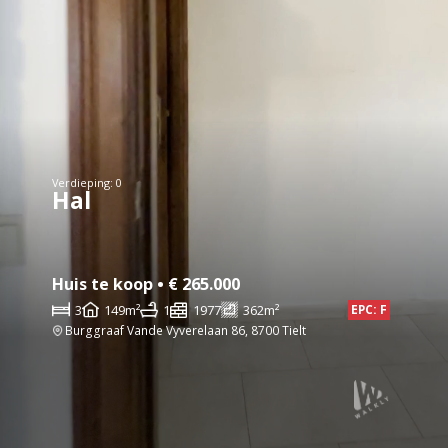
Verdieping: 0
Hal
Huis te koop • € 265.000
3
149m²
1
1977
362m²
EPC: F
Burggraaf Vande Vyverelaan 86, 8700 Tielt