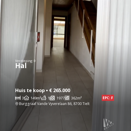
Verdieping: 0
Hal
Huis te koop • € 265.000
3
149m²
1
1977
362m²
EPC: F
Burggraaf Vande Vyverelaan 86, 8700 Tielt