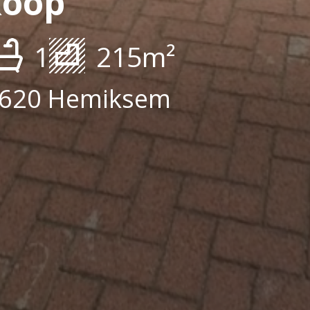
koop
1
215m²
 2620 Hemiksem