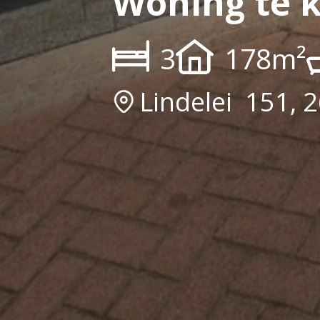
Woning te 
3
178m²
Lindelei  151,