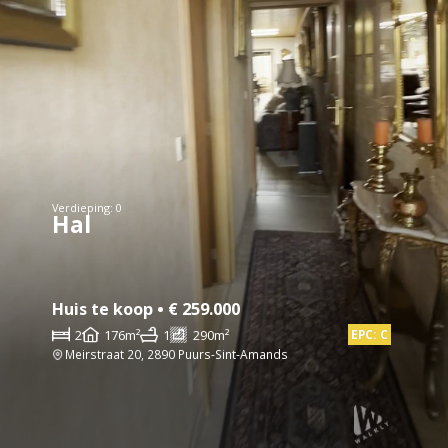
Verdieping: 0
Hal
Huis te koop • € 259.000
2
176m²
1
290m²
EPC: C
Meirstraat 20, 2890 Puurs-Sint-Amands