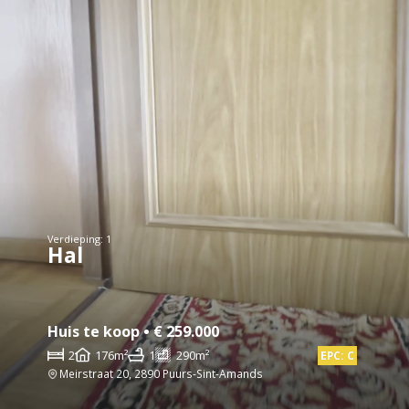
Verdieping: 1
Hal
Huis te koop • € 259.000
2
176m²
1
290m²
EPC: C
Meirstraat 20, 2890 Puurs-Sint-Amands