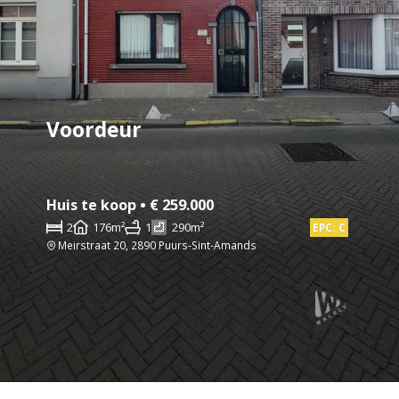
Voordeur
Huis te koop • € 259.000
2
176m²
1
290m²
EPC: C
Meirstraat 20, 2890 Puurs-Sint-Amands