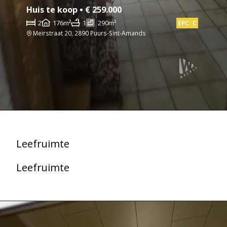
Huis te koop • € 259.000
2
176m²
1
290m²
EPC: C
Meirstraat 20, 2890 Puurs-Sint-Amands
Leefruimte
Leefruimte