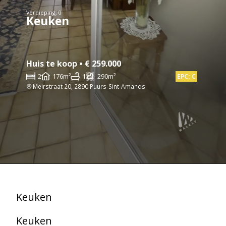
Verdieping: 0
Keuken
Huis te koop • € 259.000
2
176m²
1
290m²
EPC: C
Meirstraat 20, 2890 Puurs-Sint-Amands
Keuken
Keuken