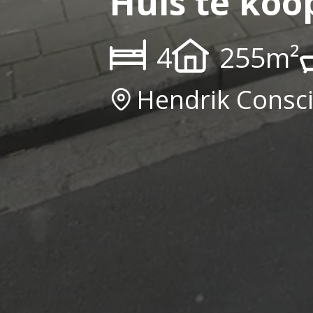
Huis te koop
4
255m²
Hendrik Consci