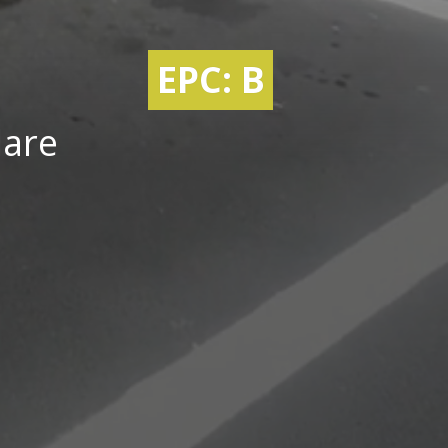
EPC: B
lare