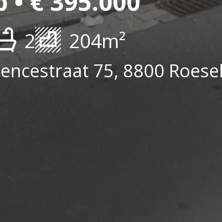
 • € 395.000
2
204m²
encestraat 75, 8800 Roese