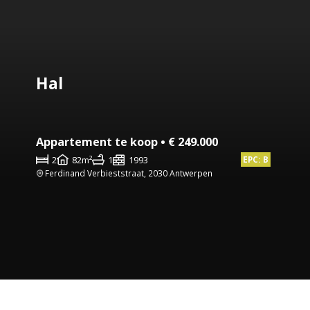
Hal
Appartement te koop • € 249.000
2
82m²
1
1993
EPC: B
Ferdinand Verbieststraat, 2030 Antwerpen