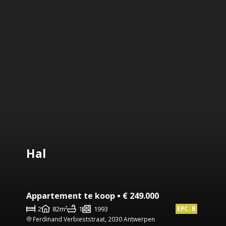
Hal
Appartement te koop • € 249.000
2
82m²
1
1993
EPC: B
Ferdinand Verbieststraat, 2030 Antwerpen