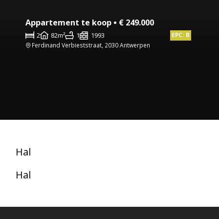
Appartement te koop • € 249.000
2
82m²
1
1993
EPC: B
Ferdinand Verbieststraat, 2030 Antwerpen
Hal
Hal