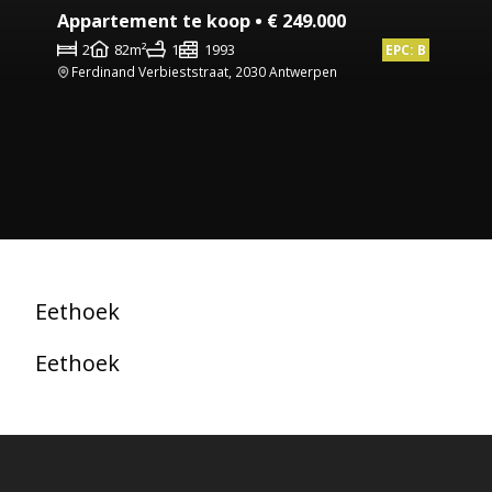
Appartement te koop • € 249.000
2
82m²
1
1993
EPC: B
Ferdinand Verbieststraat, 2030 Antwerpen
Eethoek
Eethoek