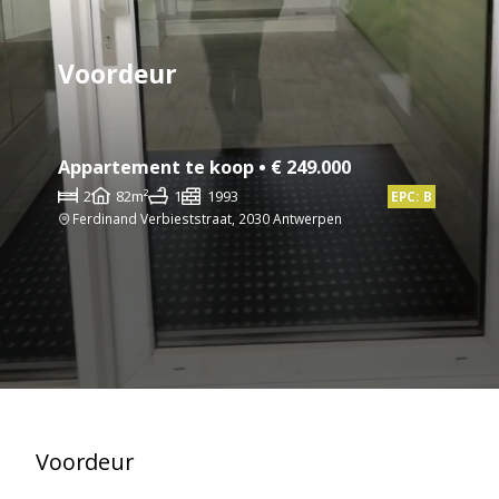
Voordeur
Appartement te koop • € 249.000
2
82m²
1
1993
EPC: B
Ferdinand Verbieststraat, 2030 Antwerpen
Voordeur